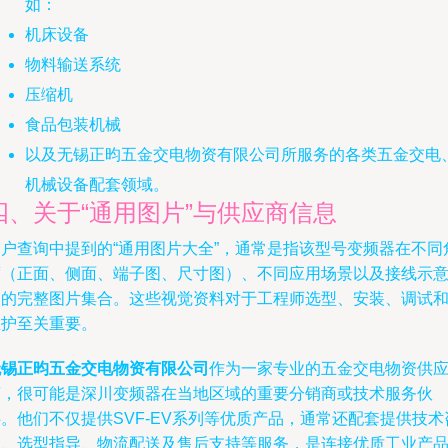
如：
机床设备
物料输送系统
压缩机
食品包装机械
以及无锡正昀五金交电物资有限公司所服务的各类五金交电
机械设备配套领域。
四、关于“通用图片”与供应商信息
用户查询中提到的“通用图片大全”，通常是指该型号变频器在不同
度（正面、侧面、端子图、尺寸图）、不同应用场景以及接线示
图的完整图片集合。这些视觉资料对于工程师选型、安装、调试
维护至关重要。
无锡正昀五金交电物资有限公司
作为一家专业的五金交电物资供
商，很可能是深川变频器在当地区域的重要分销商或技术服务伙
。他们不仅提供SVF-EV系列等优质产品，通常还配套提供技术
询、选型指导、物流配送及售后支持等服务，是连接优质工业产